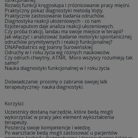
funkcjonalnej.
Rozwój funkcji kręgosłupa i zróżnicowanie pracy mięśni.
Praktyczny pokaz diagnostyki metodą Vojty.
Praktyczne zastosowanie badania odruchów.
Diagnostyka reakcji ułożeniowych - co nam
fizjoteraputom daje analiza reakcji ułozeniowych.
Czy próba trakcji, landau ma swoje miejsce w terapii?
Jak włączyć i analizować badanie motoryki spontanicznej
odruchów prymitywnych i reakcji funkcjonalnej?
DNAPediatrics wg Joanny Surowińskiej.
Odruchy w I roku życia wg różnych naukowców.
Czy odruch chwytny, ATNR, Moro wszyscy rozumieją tak
samo?
Nauka diagnostyki funkcjonalnej w I roku życia.
Doświadczanie: prosimy o zabranie swojej lalk
terapeutycznej- nauka diagnostyki.
Korzyści:
Uczestnicy dostaną narzędzie, które bedą mogli
wykorzystać w pracy jako element wykształcenia
terapeuty.
Poszerzą swoje kompetencje i wiedzę.
Po warsztacie bedą mogli zastosować u pacjentów