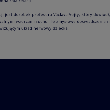
na rola relacji.
cji jest dorobek profesora Václava Vojty, który dowiód
balnymi wzorcami ruchu. Te zmysłowe doświadczenia ni
wizującym układ nerwowy dziecka...