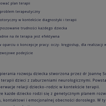
wać plan terapii
problem terapeutyczny
ryczny w kontekście diagnostyki i terapii
nozowanie trudności każdego dziecka
ie na ile terapia jest efektywna
arciu o koncepcje pracy: oczy- kręgosłup, dla realizacji 
zwojowe podejście
pierania rozwoju dziecka stworzona przez dr Joannę Su
i terapii dzieci z zaburzeniami neurologicznymi. Powst
rwacje relacji dziecko–rodzic w kontekście terapii.
 że każde dziecko rodzi się z genetycznym planem roz
kontaktowi i emocjonalnej obecności dorosłego. W tym