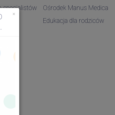
a specjalistów
Ośrodek Manus Medica
×
O
Edukacja dla rodziców
.