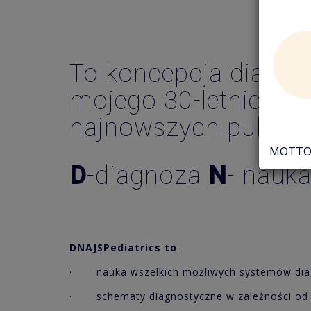
To koncepcja diagnos
mojego 30-letniego do
najnowszych publika
MOTTO 
D
-diagnoza
N
- nauk
DNAJSPediatrics to
:
· nauka wszelkich możliwych systemów diag
· schematy diagnostyczne w zależności od k