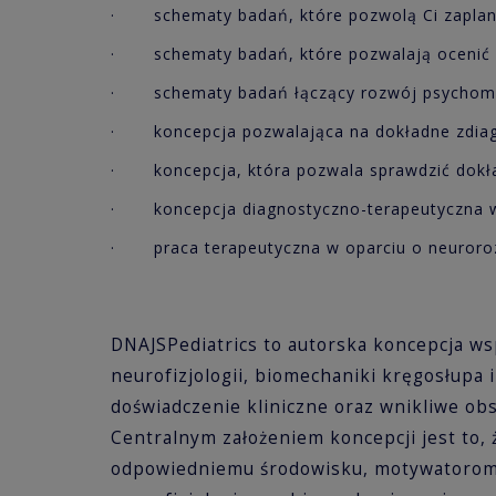
· schematy badań, które pozwolą Ci zaplano
· schematy badań, które pozwalają ocenić 
· schematy badań łączący rozwój psychomoto
· koncepcja pozwalająca na dokładne zdiag
· koncepcja, która pozwala sprawdzić dokładn
· koncepcja diagnostyczno-terapeutyczna w op
· praca terapeutyczna w oparciu o neuroro
DNAJSPediatrics to autorska koncepcja ws
neurofizjologii, biomechaniki kręgosłupa 
doświadczenie kliniczne oraz wnikliwe obse
Centralnym założeniem koncepcji jest to,
odpowiedniemu środowisku, motywatorom, 