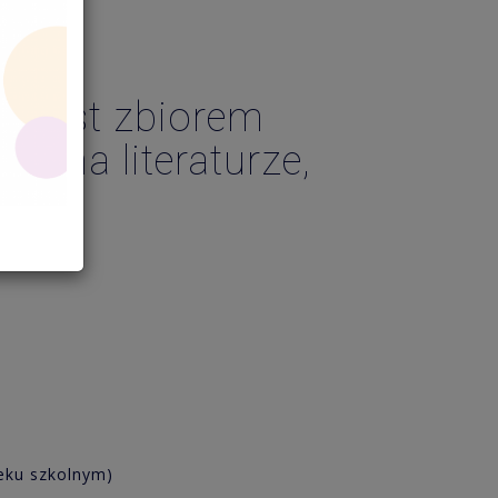
a jest zbiorem
t na literaturze,
ch.
eku szkolnym)