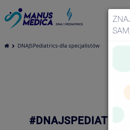
ZNA
SAM
DNAJSPediatrics-dla specjalistów
#DNAJSPEDIATRIC