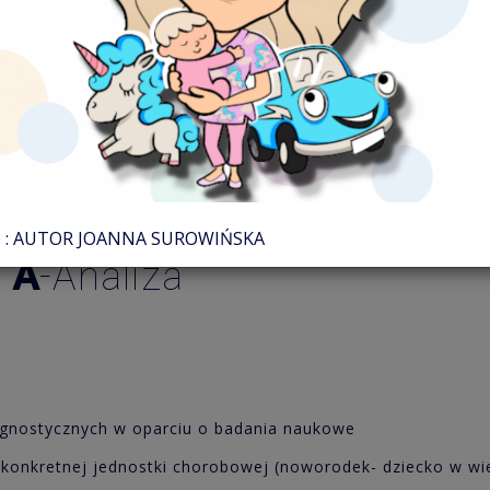
tyczno-terapeutyczna, któr
świadczenia oraz oparta jes
cjach i badaniach naukowy
: AUTOR JOANNA SUROWIŃSKA
a
A
-Analiza
nostycznych w oparciu o badania naukowe
onkretnej jednostki chorobowej (noworodek- dziecko w wi