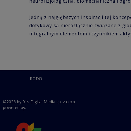
neurofizjologiczna, biomechaniczna i ogrom
Jedną z najgłębszych inspiracji tej koncep
dotykowy są nierozłącznie związane z glo
integralnym elementem i czynnikiem akty
RODO
©2026 by 01s Digital Media sp. z o.o.x
powered by: