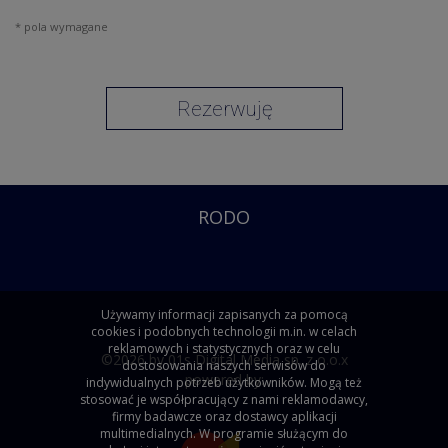
* pola wymagane
Rezerwuję
RODO
Używamy informacji zapisanych za pomocą
cookies i podobnych technologii m.in. w celach
reklamowych i statystycznych oraz w celu
©2026 by 01s Digital Media sp. z o.o.x
dostosowania naszych serwisów do
powered by:
indywidualnych potrzeb użytkowników. Mogą też
stosować je współpracujący z nami reklamodawcy,
firmy badawcze oraz dostawcy aplikacji
multimedialnych. W programie służącym do