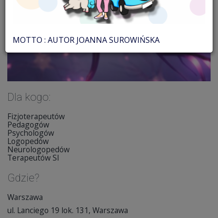
MOTTO : AUTOR JOANNA SUROWIŃSKA
Dla kogo:
Fizjoterapeutów
Pedagogów
Psychologów
Logopedów
Neurologopedów
Terapeutów SI
Gdzie?
Warszawa
ul. Lanciego 19 lok. 131, Warszawa