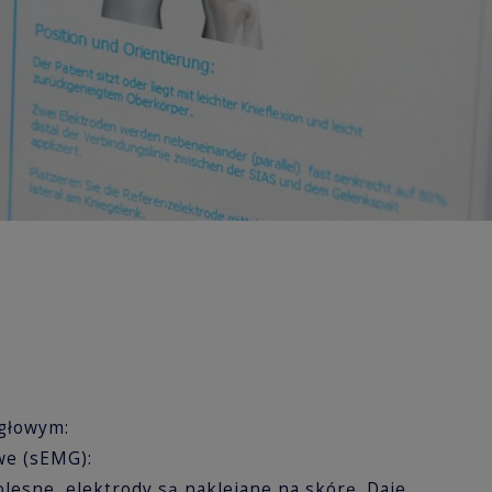
głowym:
we (sEMG):
lesne, elektrody są naklejane na skórę. Daje