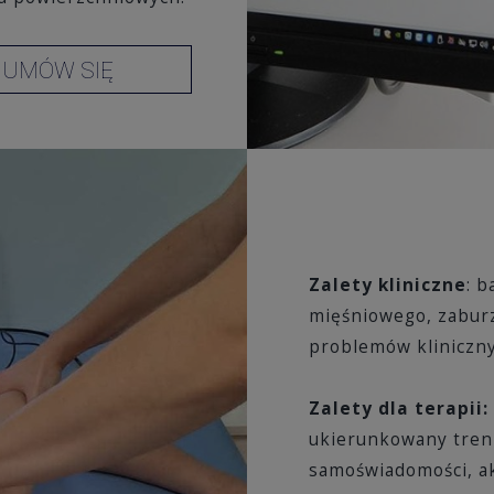
UMÓW SIĘ
Zalety kliniczne
: 
mięśniowego, zaburz
problemów kliniczny
Zalety dla terapii:
ukierunkowany treni
samoświadomości, a