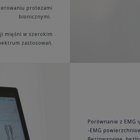
terowaniu protezami
bionicznymi.
ji mięśni w szerokim
pektrum zastosowań.
Porównanie z EMG i
-EMG powierzchnio
Bezinwazyjne, bezbo