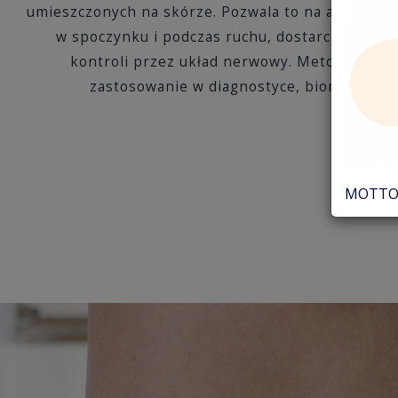
umieszczonych na skórze. Pozwala to na analizę 
w spoczynku i podczas ruchu, dostarczając infor
kontroli przez układ nerwowy. Metoda jest b
zastosowanie w diagnostyce, biomechanice,
MOTTO 