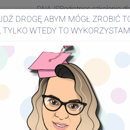
DNAJSPediatrics szkolenia dl
JDŹ DROGĘ ABYM MÓGŁ ZROBIĆ T
, TYLKO WTEDY TO WYKORZYSTAM
bezinwazyjna metoda
przy użyciu elektrod