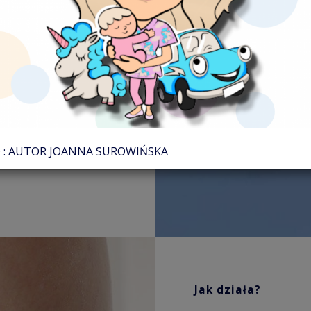
sygnałów mięśniowych
macji o ich funkcji i
ezbolesna i znajduje
 protetyce i terapii
(biofeedback).
: AUTOR JOANNA SUROWIŃSKA
Jak działa?