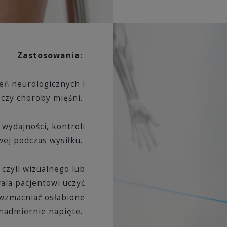
Zastosowania:
eń neurologicznych i
 czy choroby mięśni.
, wydajności, kontroli
wej podczas wysiłku.
czyli wizualnego lub
la pacjentowi uczyć
 wzmacniać osłabione
 nadmiernie napięte.