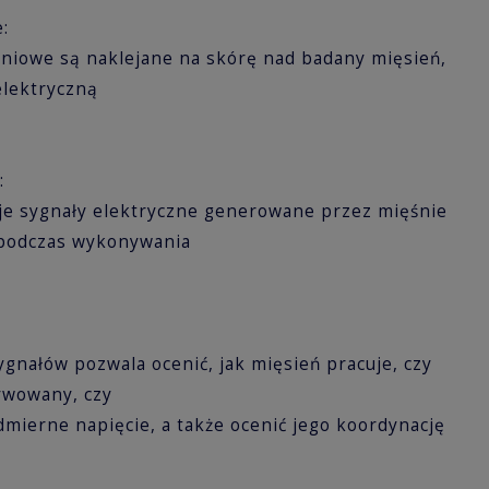
e:
niowe są naklejane na skórę nad badany mięsień,
elektryczną
w:
je sygnały elektryczne generowane przez mięśnie
 podczas wykonywania
.
ygnałów pozwala ocenić, jak mięsień pracuje, czy
ywowany, czy
mierne napięcie, a także ocenić jego koordynację