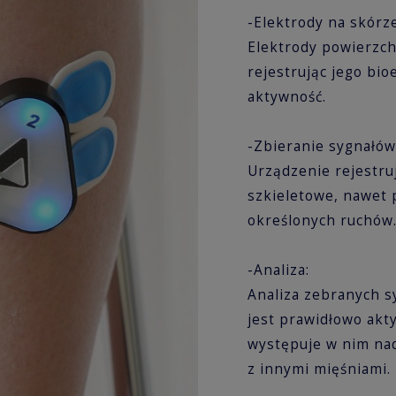
-Elektrody na skórz
Elektrody powierzch
rejestrując jego bio
aktywność.
-Zbieranie sygnałó
Urządzenie rejestru
szkieletowe, nawet
określonych ruchów
-Analiza:
Analiza zebranych s
jest prawidłowo akt
występuje w nim nad
z innymi mięśniami.