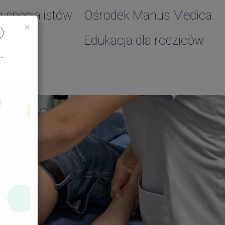
a specjalistów
Ośrodek Manus Medica
×
O
Edukacja dla rodziców
.