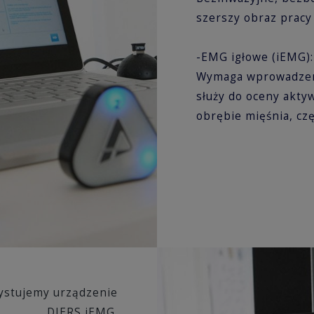
szerszy obraz pracy
-EMG igłowe (iEMG)
Wymaga wprowadzenia 
służy do oceny akty
obrębie mięśnia, cz
zystujemy urządzenie
DIERS iEMG.