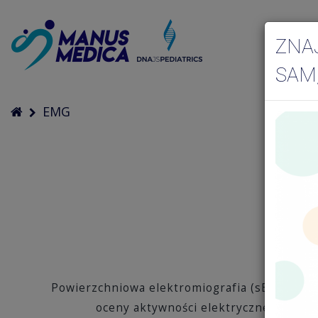
ZNA
SAM
EMG
Powierzchniowa elektromiografia (sEMG) to 
oceny aktywności elektrycznej mięśni 