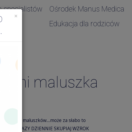
a specjalistów
Ośrodek Manus Medica
×
O
Edukacja dla rodziców
.
 dłoni maluszka
eniu kilku maluszków....może za słabo to
NIA KILKA RAZY DZIENNIE SKUPIAJ WZROK