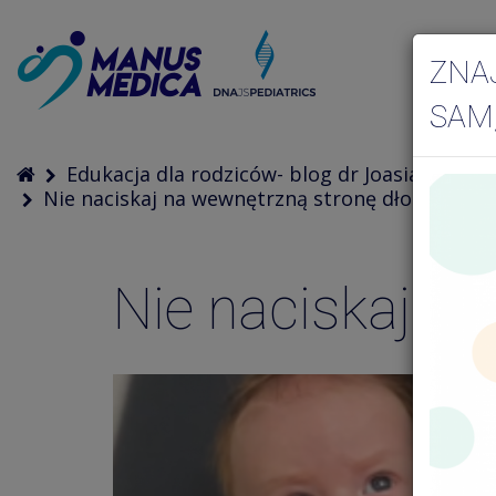
ZNA
SAM
Edukacja dla rodziców- blog dr Joasia
Nie naciskaj na wewnętrzną stronę dłoni malus
Nie naciskaj n