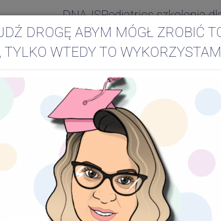
DNAJSPediatrics szkolenia dl
JDŹ DROGĘ ABYM MÓGŁ ZROBIĆ T
, TYLKO WTEDY TO WYKORZYSTAM
zka
a wewnętrzną stronę
Dlaczego? Przeczytaj więcej.
Po wczorajszym dniu i objerz
akcentuje, ale OD URODZE