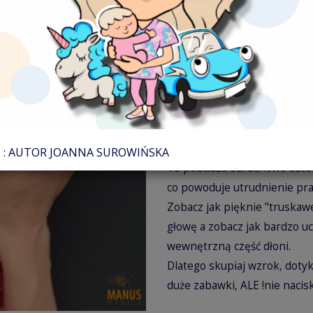
DZIECKA NA SWOJEJ TWARZY
Ważne:
Noworodek po urodzeniu skup
tygodniu niemowlę skupia wz
⚠Złota rada dr Joasi:
Jeżeli chcesz w pierwszych 
przy tym naciskać na środek
Zapytasz dlaczego?
: AUTOR JOANNA SUROWIŃSKA
To pobudza odruchowo automa
co powoduje utrudnienie pra
Zobacz jak pięknie "truskaw
głowę a zobacz jak bardzo u
wewnętrzną część dłoni.
Dlatego skupiaj wzrok, dotyka
duże zabawki, ALE !nie nacis