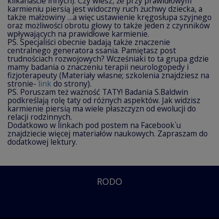
kilkanaście innych). Czy wiesz, że przy prawidłowym
karmieniu piersią jest widoczny ruch żuchwy dziecka, a
także małżowiny …a więc ustawienie kręgosłupa szyjnego
oraz możliwości obrotu głowy to także jeden z czynników
wpływających na prawidłowe karmienie.
PS. Specjaliści obecnie badają także znaczenie
centralnego generatora ssania. Pamiętasz post
trudnościach rozwojowych? Wcześniaki to ta grupa gdzie
mamy badania o znaczeniu terapii neurologopedy i
fizjoterapeuty (Materiały własne; szkolenia znajdziesz na
stronie-
link
do strony).
PS. Poruszam też ważność TATY! Badania S.Baldwin
podkreślają rolę taty od różnych aspektów. Jak widzisz
karmienie piersią ma wiele płaszczyzn od ewolucji do
relacji rodzinnych.
Dodatkowo w linkach pod postem na Facebook`u
znajdziecie więcej materiałów naukowych. Zapraszam do
dodatkowej lektury.
RODO