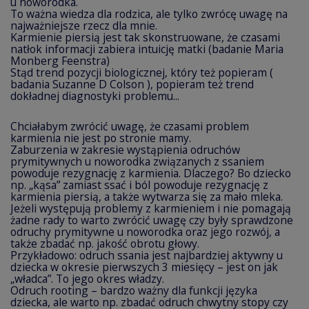
u noworodka.
To ważna wiedza dla rodzica, ale tylko zwrócę uwagę na
najważniejsze rzecz dla mnie.
Karmienie piersią jest tak skonstruowane, że czasami
natłok informacji zabiera intuicję matki (badanie Maria
Monberg Feenstra)
Stąd trend pozycji biologicznej, który też popieram (
badania Suzanne D Colson ), popieram też trend
dokładnej diagnostyki problemu...
Chciałabym zwrócić uwagę, że czasami problem
karmienia nie jest po stronie mamy.
Zaburzenia w zakresie wystąpienia odruchów
prymitywnych u noworodka związanych z ssaniem
powoduje rezygnację z karmienia. Dlaczego? Bo dziecko
np. „kąsa” zamiast ssać i ból powoduje rezygnację z
karmienia piersią, a także wytwarza się za mało mleka.
Jeżeli występują problemy z karmieniem i nie pomagają
żadne rady to warto zwrócić uwagę czy były sprawdzone
odruchy prymitywne u noworodka oraz jego rozwój, a
także zbadać np. jakość obrotu głowy.
Przykładowo: odruch ssania jest najbardziej aktywny u
dziecka w okresie pierwszych 3 miesięcy – jest on jak
„władca”. To jego okres władzy.
Odruch rooting – bardzo ważny dla funkcji języka
dziecka, ale warto np. zbadać odruch chwytny stopy czy