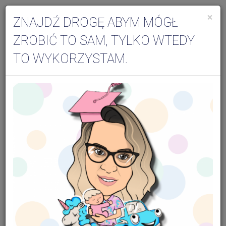
×
ZNAJDŹ DROGĘ ABYM MÓGŁ
Togg
ZROBIĆ TO SAM, TYLKO WTEDY
navi
TO WYKORZYSTAM.
Edukacja dla rodziców- blog dr Joasia
Karmienie piersią z punktu widzenia
fizjoterapeuty
Karmienie piersią z punktu widzenia
fizjoterapeuty