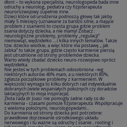
dłoni – to wykona specjalista, neurologopeda bada inne
odruchy a neurolog, pediatra czy fizjoterapeuta
neurorozwojowy zupełnie inne.
Dzieci które od urodzenia podnoszą głowę tak jakby
miały 5 miesięcy (uznawane za bardzo silne, a mające
problem z ssaniem) to częsta grupa gdzie problem
ssania dotyczy dziecka, a nie mamy! Zobacz :
neurologiczne problemy, problemy „regulacji”
niemowląt, wędzidełko ….i kilka innych tematów. Także
tzw. dziecko wiotkie, a więc które ma postawę „ jak
żabka” to także grupa, gdzie często karmienie piersią
jest utrudnione od strony problemów dziecka.
Warto wtedy zbadać dziecko neuro-rozwojowo oprócz
wędzidełka.
Nie jesteś w tych problemach odosobniona –wg
niektórych autorów 40% mam, a u niektórych 80%,
zgłasza początkowe problemy z karmieniem. W
większości wymaga to kilku dobrych rad indywidualnie
dobranych (wiele wspaniałych położnych czy doradców
laktacyjnych to moja inspiracja).
Złota rada dr Joasi: nie pomogły żadne rady co do
karmienia - czasami pomoże fizjoterapeuta. Współpracuje
z wieloma położnymi, neurologopedami…
Do karmienia od strony dziecka jest potrzebne:
prawidłowe dojrzewanie ośrodkowego układu
nerwowego i tu ważne są odruchy ( ssanie , rooting i