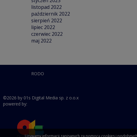
styczeń 2023
listopad 2022
październik 2022
sierpień 2022
lipiec 2022
czerwiec 2022
maj 2022
RODO
©2026 by 01s Digital Media sp. z o.o.x
powered by:
Używamy informacji zapisanych za pomocą cookies i podobnych t