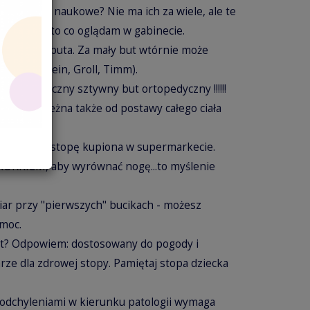
. .a badania naukowe? Nie ma ich za wiele, ale te
k czasami to co oglądam w gabinecie.
ie rozmiar buta. Za mały but wtórnie może
adania Klein, Groll, Timm).
k profilaktyczny sztywny but ortopedyczny !!!!!!
tura, zależna także od postawy całego ciała
 wkładka na stopę kupiona w supermarkecie.
 KORKIEM, aby wyrównać nogę...to myślenie
iar przy "pierwszych" bucikach - możesz
omoc.
but? Odpowiem: dostosowany do pogody i
ze dla zdrowej stopy. Pamiętaj stopa dziecka
 odchyleniami w kierunku patologii wymaga