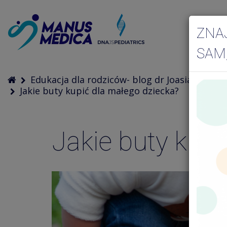
ZNA
SAM
Edukacja dla rodziców- blog dr Joasia
Jakie buty kupić dla małego dziecka?
Jakie buty kupi