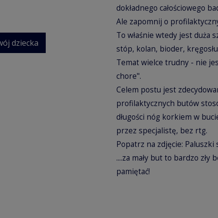
dokładnego całościowego bada
Ale zapomnij o profilaktyc
To właśnie wtedy jest duża 
wój dziecka
stóp, kolan, bioder, kręgosłup
Temat wielce trudny - nie je
chore".
Celem postu jest zdecydowan
profilaktycznych butów sto
długości nóg korkiem w buci
przez specjalistę, bez rtg.
Popatrz na zdjęcie: Paluszki
....za mały but to bardzo zły 
pamiętać!