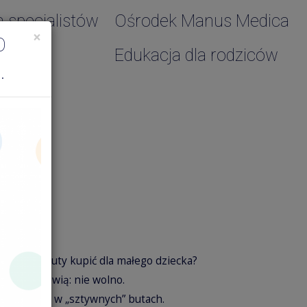
a specjalistów
Ośrodek Manus Medica
×
O
Edukacja dla rodziców
.
a?
o: jakie buty kupić dla małego dziecka?
k. Inni mówią: nie wolno.
ówią: tylko w „sztywnych” butach.