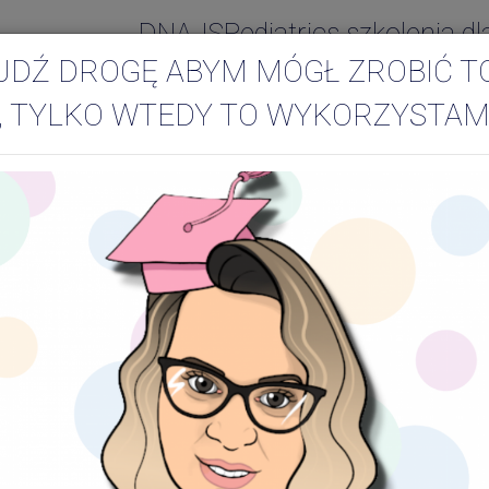
DNAJSPediatrics szkolenia dl
JDŹ DROGĘ ABYM MÓGŁ ZROBIĆ T
, TYLKO WTEDY TO WYKORZYSTAM
ć dla małego dzieck
Jedno z podstawowych pytań t
Jedni mówią: sztywny zapięte
Jedni mówią: na boso. Inni m