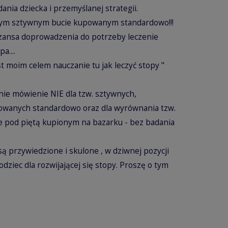
nia dziecka i przemyślanej strategii.
znym sztywnym bucie kupowanym standardowo!!!
szansa doprowadzenia do potrzeby leczenie
a....
st moim celem nauczanie tu jak leczyć stopy "
ie mówienie NIE dla tzw. sztywnych,
sowanych standardowo oraz dla wyrównania tzw.
e pod piętą kupionym na bazarku - bez badania
 są przywiedzione i skulone , w dziwnej pozycji
bodziec dla rozwijającej się stopy. Proszę o tym