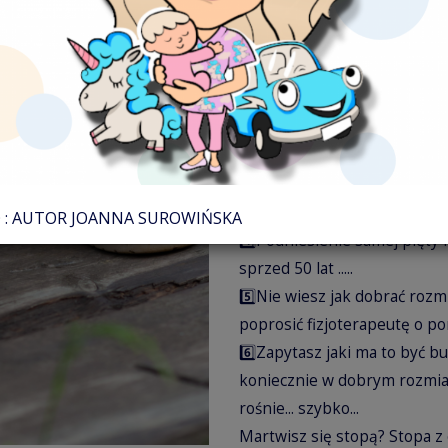
Dyskusja toczy się cały czas..
które są, potwierdzają jedna
1️⃣Najważniejszy jest dla mn
doprowadzić do wady stopy (b
2️⃣Nie istnieje coś takiego ja
Stopa to skomplikowana struk
dziecka.
3️⃣Nie istnieje uniwersalna
: AUTOR JOANNA SUROWIŃSKA
4️⃣Podniesienie samej pięty
sprzed 50 lat .....
5️⃣Nie wiesz jak dobrać rozm
poprosić fizjoterapeutę o p
6️⃣Zapytasz jaki ma to być 
koniecznie w dobrym rozmiar
rośnie... szybko...
Martwisz się stopą? Stopa z