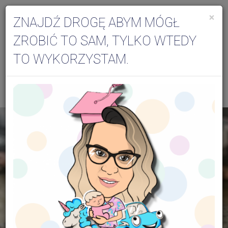
×
ZNAJDŹ DROGĘ ABYM MÓGŁ
Togg
ZROBIĆ TO SAM, TYLKO WTEDY
navi
TO WYKORZYSTAM.
Aktualności dla specjalistów
Archiwum - czerwiec 2022