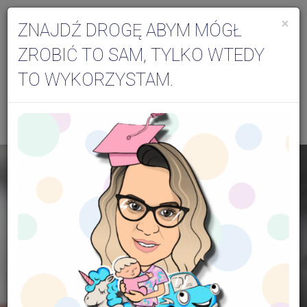
×
ZNAJDŹ DROGĘ ABYM MÓGŁ
Togg
ZROBIĆ TO SAM, TYLKO WTEDY
navi
TO WYKORZYSTAM.
Aktualności dla specjalistów
Archiwum - listopad 2025