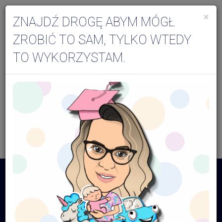
×
ZNAJDŹ DROGĘ ABYM MÓGŁ
Togg
ZROBIĆ TO SAM, TYLKO WTEDY
navi
TO WYKORZYSTAM.
01.01.1970 01:00 - 01.01.1970 01:00
RODO