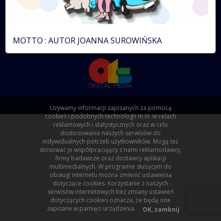
©2026 by 01s Digital Media sp. z o.o.x
powered by:
MOTTO : AUTOR JOANNA SUROWIŃSKA
Używamy informacji zapisanych za pomocą
cookies i podobnych technologii m.in. w celach
reklamowych i statystycznych oraz w celu
dostosowania naszych serwisów do
indywidualnych potrzeb użytkowników. Mogą też
stosować je współpracujący z nami reklamodawcy,
firmy badawcze oraz dostawcy aplikacji
multimedialnych. W programie służącym do
obsługi internetu można zmienić ustawienia
dotyczące cookies. Korzystanie z naszych
serwisów internetowych bez zmiany ustawień
dotyczących cookies oznacza, że będą one
zapisane w pamięci urządzenia.
OK, zamknij