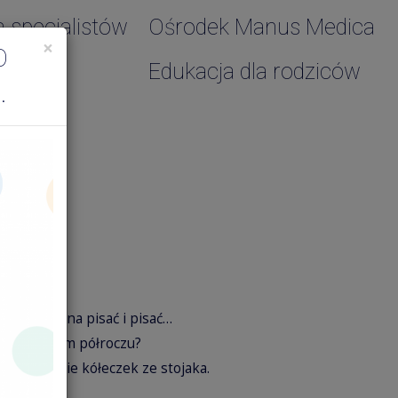
a specjalistów
Ośrodek Manus Medica
×
O
Edukacja dla rodziców
.
iećmi można pisać i pisać…
wa w drugim półroczu?
zdejmowanie kółeczek ze stojaka.