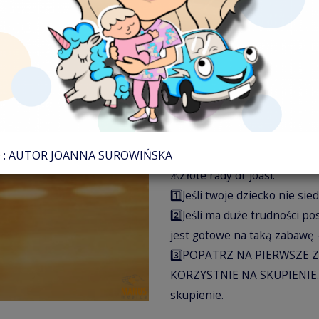
Od momentu kiedy dziecko u
Myślę, że jest niedoceniani
relacji społecznych, nauki 
przestrzeni.
Warto tak bawić się od 7 mies
miesięcy czy dwóch lat nie u
terapeutyczną wprowadzić. Pr
milowy w rozwoju dziecka.
: AUTOR JOANNA SUROWIŃSKA
⚠Złote rady dr Joasi:
1️⃣Jeśli twoje dziecko nie sie
2️⃣Jeśli ma duże trudności po
jest gotowe na taką zabawę 
3️⃣POPATRZ NA PIERWSZE Z
KORZYSTNIE NA SKUPIENIE. N
skupienie.