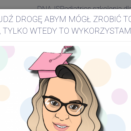
DNAJSPediatrics szkolenia dl
JDŹ DROGĘ ABYM MÓGŁ ZROBIĆ T
, TYLKO WTEDY TO WYKORZYSTAM
wa- nakładanie kółeczek
anie kółeczek
O zabawkach i zabawach z dz
Jaka jest bardzo ważna zaba
Bardzo prosta: nakładanie i 
Kiedy ją wprowadzić?