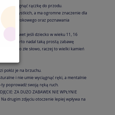
mie wyciągnąć rączkę do przodu.
a przez wszystkich, a ma ogromne znaczenie dla
kontaktu wzrokowego oraz poznawania
iąca …..nawet jeśli dziecko w wieku 11, 16
kłada to warto nadal taką prostą zabawę
ostą ?? To złe słowo, raczej to wielki kamień
dzi połóż je na brzuchu.
sturalne i nie umie wyciągnąć ręki, a mentalnie
–ty poprowadź swoją ręką ruch.
DJĘCIE: ZA DUŻO ZABAWEK NIE WPŁYNIE
a drugim zdjęciu otoczenie lepiej wpływa na