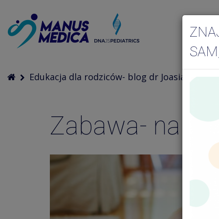
ZNA
SAM
Edukacja dla rodziców- blog dr Joasia
Zaba
Zabawa- nakład