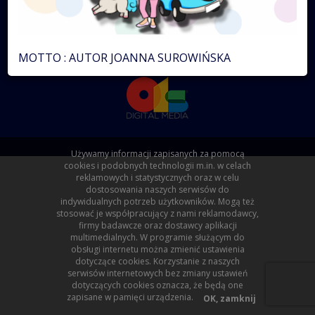
©2026 by 01s Digital Media sp. z o.o.x
powered by:
MOTTO : AUTOR JOANNA SUROWIŃSKA
Używamy informacji zapisanych za pomocą
cookies i podobnych technologii m.in. w celach
reklamowych i statystycznych oraz w celu
dostosowania naszych serwisów do
indywidualnych potrzeb użytkowników. Mogą też
stosować je współpracujący z nami reklamodawcy,
firmy badawcze oraz dostawcy aplikacji
multimedialnych. W programie służącym do
obsługi internetu można zmienić ustawienia
dotyczące cookies. Korzystanie z naszych
serwisów internetowych bez zmiany ustawień
dotyczących cookies oznacza, że będą one
zapisane w pamięci urządzenia.
OK, zamknij