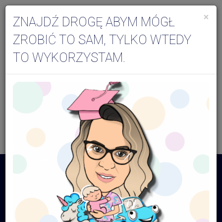
×
ZNAJDŹ DROGĘ ABYM MÓGŁ
Togg
ZROBIĆ TO SAM, TYLKO WTEDY
navi
TO WYKORZYSTAM.
Aktualności dla specjalistów
Archiwum - kwiecień 2022
RODO